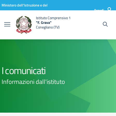
Vai ai contenuti
Vai al menu di navigazione
Vai al footer
Ministero dell'Istruzione e del
Accedi
Merito
Istituto Comprensivo 1
"F. Grava"
Conegliano (TV)
I comunicati
Informazioni dall'istituto