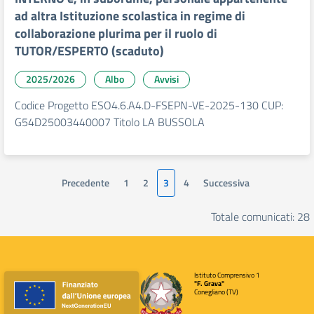
ad altra Istituzione scolastica in regime di
collaborazione plurima per il ruolo di
TUTOR/ESPERTO (scaduto)
2025/2026
Albo
Avvisi
Codice Progetto ESO4.6.A4.D-FSEPN-VE-2025-130 CUP:
G54D25003440007 Titolo LA BUSSOLA
Precedente
1
2
3
4
Successiva
Totale comunicati: 28
Istituto Comprensivo 1
"F. Grava"
Conegliano (TV)