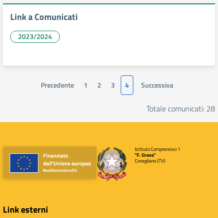
Link a Comunicati
2023/2024
Precedente
1
2
3
4
Successiva
Totale comunicati: 28
Istituto Comprensivo 1
"F. Grava"
Conegliano (TV)
Link esterni