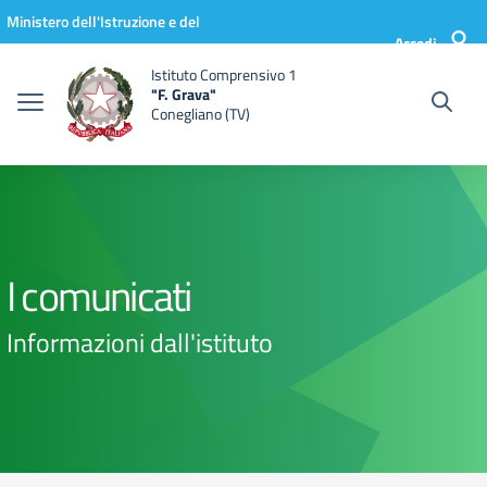
Vai ai contenuti
Vai al menu di navigazione
Vai al footer
Ministero dell'Istruzione e del
Accedi
Merito
Istituto Comprensivo 1
"F. Grava"
Conegliano (TV)
I comunicati
Informazioni dall'istituto