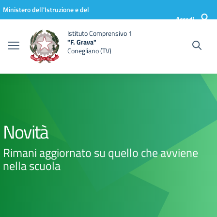
Vai ai contenuti
Vai al menu di navigazione
Vai al footer
Ministero dell'Istruzione e del
Accedi
Merito
Istituto Comprensivo 1
"F. Grava"
Conegliano (TV)
Novità
Rimani aggiornato su quello che avviene
nella scuola