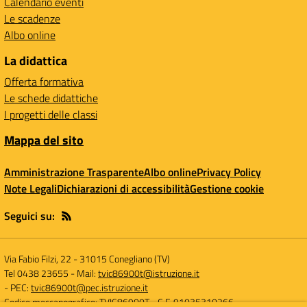
Calendario eventi
Le scadenze
Albo online
La didattica
Offerta formativa
Le schede didattiche
I progetti delle classi
Mappa del sito
Amministrazione Trasparente
Albo online
Privacy Policy
Note Legali
Dichiarazioni di accessibilità
Gestione cookie
Seguici su:
Via Fabio Filzi, 22
-
31015 Conegliano (TV)
Tel 0438 23655
- Mail:
tvic86900t@istruzione.it
- PEC:
tvic86900t@pec.istruzione.it
Codice meccanografico: TVIC86900T
- C.F. 91035310266