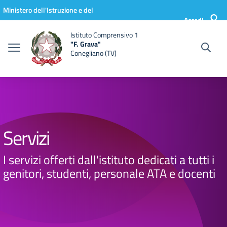
Vai ai contenuti
Vai al menu di navigazione
Vai al footer
Ministero dell'Istruzione e del
Accedi
Merito
Istituto Comprensivo 1
"F. Grava"
Conegliano (TV)
Servizi
I servizi offerti dall'istituto dedicati a tutti i
genitori, studenti, personale ATA e docenti