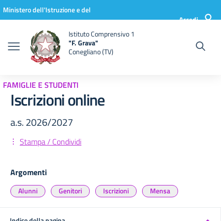
Vai ai contenuti
Vai al menu di navigazione
Vai al footer
Ministero dell'Istruzione e del
Accedi
Merito
Istituto Comprensivo 1
"F. Grava"
Conegliano (TV)
FAMIGLIE E STUDENTI
Iscrizioni online
a.s. 2026/2027
Stampa / Condividi
Argomenti
Alunni
Genitori
Iscrizioni
Mensa
Indice della pagina