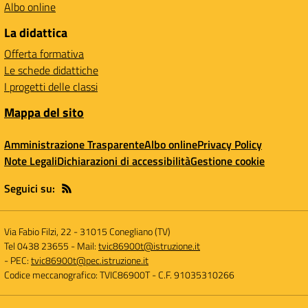
Albo online
La didattica
Offerta formativa
Le schede didattiche
I progetti delle classi
Mappa del sito
Amministrazione Trasparente
Albo online
Privacy Policy
Note Legali
Dichiarazioni di accessibilità
Gestione cookie
Seguici su:
Via Fabio Filzi, 22
-
31015 Conegliano (TV)
Tel 0438 23655
- Mail:
tvic86900t@istruzione.it
- PEC:
tvic86900t@pec.istruzione.it
Codice meccanografico: TVIC86900T
- C.F. 91035310266