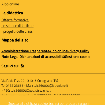
Albo online
La didattica
Offerta formativa
Le schede didattiche
I progetti delle classi
Mappa del sito
Amministrazione Trasparente
Albo online
Privacy Policy
Note Legali
Dichiarazioni di accessibilità
Gestione cookie
Seguici su:
Via Fabio Filzi, 22
-
31015 Conegliano (TV)
Tel 0438 23655
- Mail:
tvic86900t@istruzione.it
- PEC:
tvic86900t@pec.istruzione.it
Codice meccanografico: TVIC86900T
- C.F. 91035310266
Questo sito utilizza cookie tecnici per erogare i propri