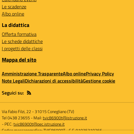
Le scadenze
Albo online
La didattica
Offerta formativa
Le schede didattiche
I progetti delle classi
Mappa del sito
Amministrazione Trasparente
Albo online
Privacy Policy
Note Legali
Dichiarazioni di accessibilità
Gestione cookie
Seguici su:
Via Fabio Filzi, 22
-
31015 Conegliano (TV)
Tel 0438 23655
- Mail:
tvic86900t@istruzione.it
- PEC:
tvic86900t@pec.istruzione.it
Codice meccanografico: TVIC86900T
- C.F. 91035310266