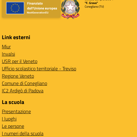
"F. Grava"
Conegliano (TV)
Link esterni
Miur
Invalsi
USR per il Veneto
Ufficio scolastico territoriale - Treviso
Regione Veneto
Comune di Conegliano
IC2 Ardigò di Padova
La scuola
Presentazione
I luoghi
Le persone
I numeri della scuola