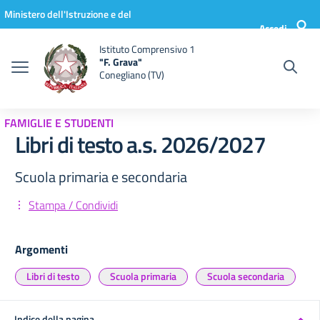
Vai ai contenuti
Vai al menu di navigazione
Vai al footer
Ministero dell'Istruzione e del
Accedi
Merito
Istituto Comprensivo 1
"F. Grava"
Conegliano (TV)
FAMIGLIE E STUDENTI
Libri di testo a.s. 2026/2027
Scuola primaria e secondaria
Stampa / Condividi
Argomenti
Libri di testo
Scuola primaria
Scuola secondaria
Indice della pagina