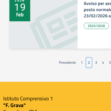
2026
Avviso per as
19
posto normale
feb
23/02/2026 a
2025/2026
Precedente
1
2
3
4
S
Istituto Comprensivo 1
"F. Grava"