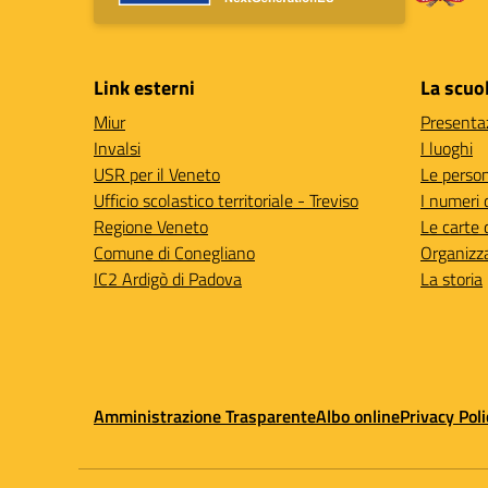
Link esterni
La scuo
Miur
Presenta
Invalsi
I luoghi
USR per il Veneto
Le perso
Ufficio scolastico territoriale - Treviso
I numeri 
Regione Veneto
Le carte 
Comune di Conegliano
Organizz
IC2 Ardigò di Padova
La storia
Amministrazione Trasparente
Albo online
Privacy Poli