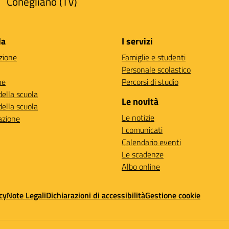
Conegliano (TV)
la
I servizi
zione
Famiglie e studenti
Personale scolastico
ne
Percorsi di studio
della scuola
Le novità
della scuola
Le notizie
azione
I comunicati
Calendario eventi
Le scadenze
Albo online
cy
Note Legali
Dichiarazioni di accessibilità
Gestione cookie