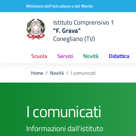
Vai ai contenuti
Vai al menu di navigazione
Vai al footer
Ministero dell'Istruzione e del Merito
Istituto Comprensivo 1
"F. Grava"
Conegliano (TV)
Scuola
Servizi
Novità
Didattica
Home
Novità
I comunicati
I comunicati
Informazioni dall'istituto