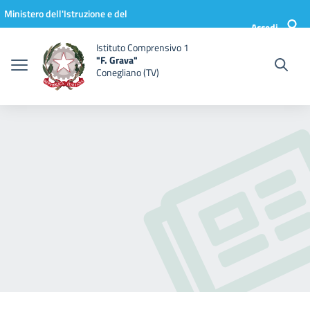
Vai ai contenuti
Vai al menu di navigazione
Vai al footer
Ministero dell'Istruzione e del
Accedi
Merito
Istituto Comprensivo 1
"F. Grava"
Conegliano (TV)