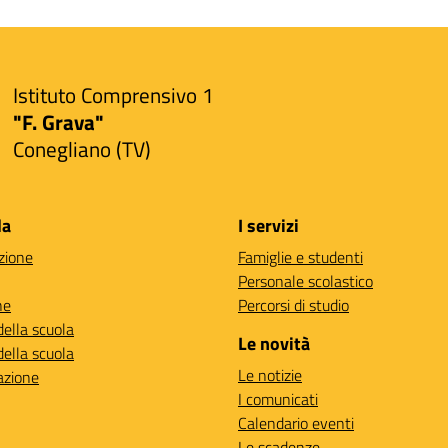
Istituto Comprensivo 1
"F. Grava"
Conegliano (TV)
la
I servizi
zione
Famiglie e studenti
Personale scolastico
ne
Percorsi di studio
della scuola
Le novità
della scuola
Le notizie
azione
I comunicati
Calendario eventi
Le scadenze