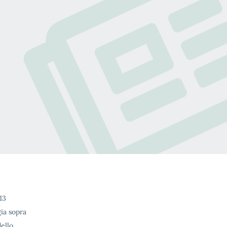
13
gia sopra
dello