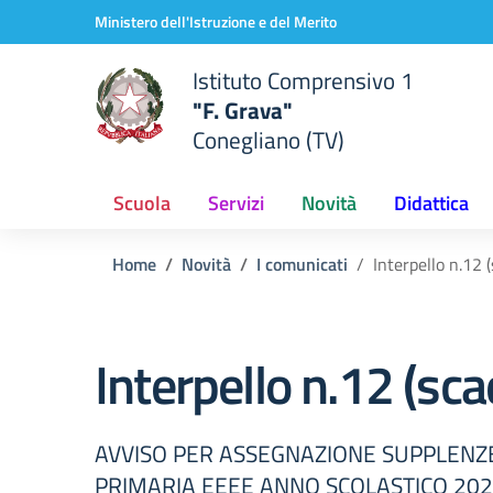
Vai ai contenuti
Vai al menu di navigazione
Vai al footer
Ministero dell'Istruzione e del Merito
Istituto Comprensivo 1
"F. Grava"
Conegliano (TV)
Scuola
Servizi
Novità
Didattica
Home
Novità
I comunicati
Interpello n.12 
Interpello n.12 (sc
AVVISO PER ASSEGNAZIONE SUPPLENZ
PRIMARIA EEEE ANNO SCOLASTICO 20