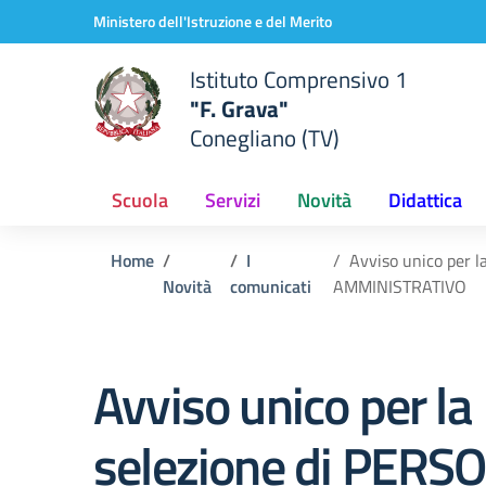
Vai ai contenuti
Vai al menu di navigazione
Vai al footer
Ministero dell'Istruzione e del Merito
Istituto Comprensivo 1
"F. Grava"
Conegliano (TV)
Scuola
Servizi
Novità
Didattica
Home
I
Avviso unico per
Novità
comunicati
AMMINISTRATIVO
Avviso unico per la
selezione di PERS