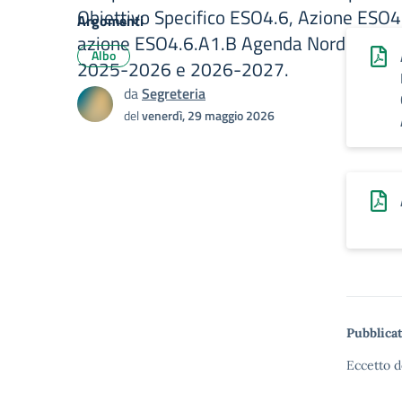
Obiettivo Specifico ESO4.6, Azione ESO4
Argomenti
azione ESO4.6.A1.B Agenda Nord – Anno
Albo
2025-2026 e 2026-2027.
da
Segreteria
del
venerdì, 29 maggio 2026
Pubblicat
Eccetto d