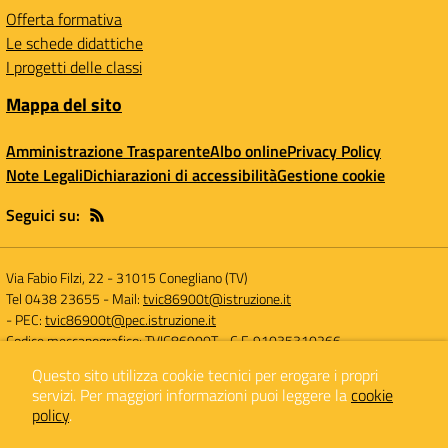
Offerta formativa
Le schede didattiche
I progetti delle classi
Mappa del sito
Amministrazione Trasparente
Albo online
Privacy Policy
Note Legali
Dichiarazioni di accessibilità
Gestione cookie
Seguici su:
Via Fabio Filzi, 22
-
31015 Conegliano (TV)
Tel 0438 23655
- Mail:
tvic86900t@istruzione.it
- PEC:
tvic86900t@pec.istruzione.it
Codice meccanografico: TVIC86900T
- C.F. 91035310266
Questo sito utilizza cookie tecnici per erogare i propri
servizi.
Per maggiori informazioni puoi leggere la
cookie
Concept & Design by
Designers Italia
policy
.
Sito web realizzato con CMS
SCUOLASTICO