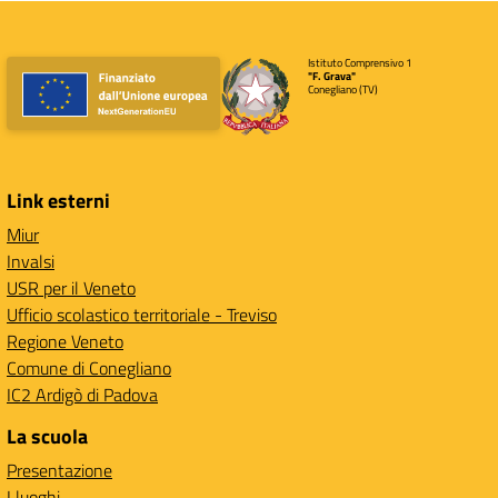
Istituto Comprensivo 1
"F. Grava"
Conegliano (TV)
Link esterni
Miur
Invalsi
USR per il Veneto
Ufficio scolastico territoriale - Treviso
Regione Veneto
Comune di Conegliano
IC2 Ardigò di Padova
La scuola
Presentazione
I luoghi