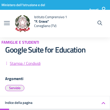
Vai ai contenuti
Vai al menu di navigazione
Vai al footer
Ministero dell'Istruzione e del
Accedi
Merito
Istituto Comprensivo 1
"F. Grava"
Conegliano (TV)
FAMIGLIE E STUDENTI
Google Suite for Education
Stampa / Condividi
Argomenti
Servizio
Indice della pagina