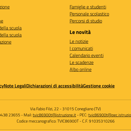
zione
Famiglie e studenti
Personale scolastico
ne
Percorsi di studio
della scuola
Le novità
della scuola
Le notizie
azione
I comunicati
Calendario eventi
Le scadenze
Albo online
cy
Note Legali
Dichiarazioni di accessibilità
Gestione cookie
Via Fabio Filzi, 22
-
31015 Conegliano (TV)
 0438 23655
- Mail:
tvic86900t@istruzione.it
- PEC:
tvic86900t@pec.istruzio
Codice meccanografico: TVIC86900T
- C.F. 91035310266