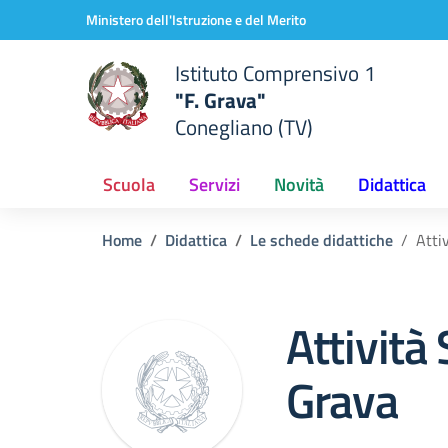
Vai ai contenuti
Vai al menu di navigazione
Vai al footer
Ministero dell'Istruzione e del Merito
Istituto Comprensivo 1
"F. Grava"
Conegliano (TV)
Scuola
Servizi
Novità
Didattica
Home
Didattica
Le schede didattiche
Atti
Attività
Grava