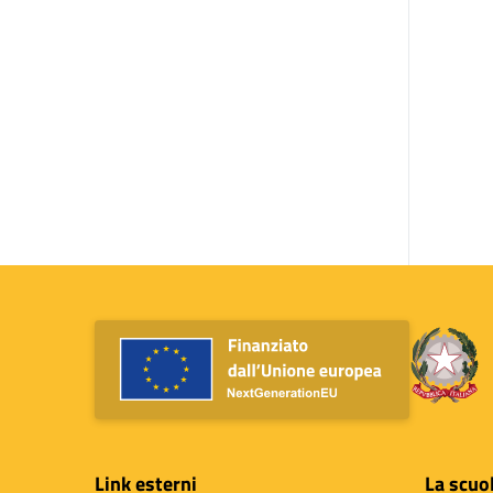
Link esterni
La scuo