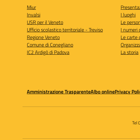
Miur
Presenta
Invalsi
I luoghi
USR per il Veneto
Le perso
Ufficio scolastico territoriale - Treviso
I numeri 
Regione Veneto
Le carte 
Comune di Conegliano
Organizz
IC2 Ardigò di Padova
La storia
Amministrazione Trasparente
Albo online
Privacy Poli
Tel