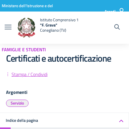
Vai ai contenuti
Vai al menu di navigazione
Vai al footer
Ministero dell'Istruzione e del
Accedi
Merito
Istituto Comprensivo 1
"F. Grava"
Conegliano (TV)
FAMIGLIE E STUDENTI
Certificati e autocertificazione
Stampa / Condividi
Argomenti
Servizio
Indice della pagina