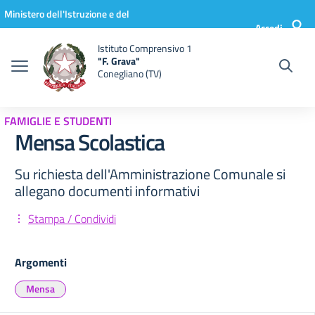
Vai ai contenuti
Vai al menu di navigazione
Vai al footer
Ministero dell'Istruzione e del
Accedi
Merito
Istituto Comprensivo 1
"F. Grava"
Conegliano (TV)
FAMIGLIE E STUDENTI
Mensa Scolastica
Su richiesta dell'Amministrazione Comunale si
allegano documenti informativi
Stampa / Condividi
Argomenti
Mensa