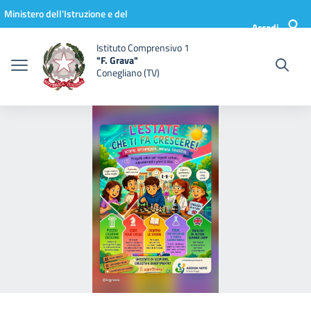
Vai ai contenuti
Vai al menu di navigazione
Vai al footer
Ministero dell'Istruzione e del
Accedi
Merito
Istituto Comprensivo 1
"F. Grava"
Conegliano (TV)