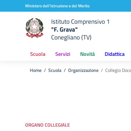
Vai ai contenuti
Vai al menu di navigazione
Vai al footer
Ministero dell'Istruzione e del Merito
Istituto Comprensivo 1
"F. Grava"
Conegliano (TV)
Scuola
Servizi
Novità
Didattica
Home
Scuola
Organizzazione
Collegio Doc
ORGANO COLLEGIALE