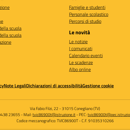
zione
Famiglie e studenti
Personale scolastico
ne
Percorsi di studio
della scuola
Le novità
della scuola
Le notizie
azione
I comunicati
Calendario eventi
Le scadenze
Albo online
cy
Note Legali
Dichiarazioni di accessibilità
Gestione cookie
Via Fabio Filzi, 22
-
31015 Conegliano (TV)
 0438 23655
- Mail:
tvic86900t@istruzione.it
- PEC:
tvic86900t@pec.istruzio
Codice meccanografico: TVIC86900T
- C.F. 91035310266