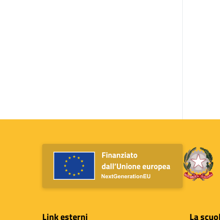
Link esterni
La scuo