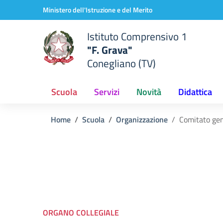
Vai ai contenuti
Vai al menu di navigazione
Vai al footer
Ministero dell'Istruzione e del Merito
Istituto Comprensivo 1
"F. Grava"
Conegliano (TV)
Scuola
Servizi
Novità
Didattica
Home
Scuola
Organizzazione
Comitato gen
ORGANO COLLEGIALE