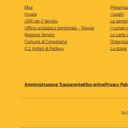
Miur
Presenta
Invalsi
I luoghi
USR per il Veneto
Le perso
Ufficio scolastico territoriale - Treviso
I numeri 
Regione Veneto
Le carte 
Comune di Conegliano
Organizz
IC2 Ardigò di Padova
La storia
Amministrazione Trasparente
Albo online
Privacy Poli
Tel