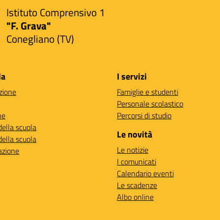
Istituto Comprensivo 1
"F. Grava"
Conegliano (TV)
la
I servizi
zione
Famiglie e studenti
Personale scolastico
ne
Percorsi di studio
della scuola
Le novità
della scuola
Le notizie
azione
I comunicati
Calendario eventi
Le scadenze
Albo online