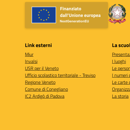
Link esterni
La scuo
Miur
Presenta
Invalsi
I luoghi
USR per il Veneto
Le perso
Ufficio scolastico territoriale - Treviso
I numeri 
Regione Veneto
Le carte 
Comune di Conegliano
Organizz
IC2 Ardigò di Padova
La storia