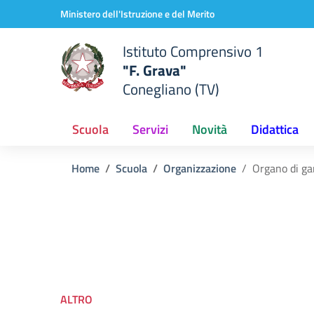
Vai ai contenuti
Vai al menu di navigazione
Vai al footer
Ministero dell'Istruzione e del Merito
Istituto Comprensivo 1
"F. Grava"
Conegliano (TV)
Scuola
Servizi
Novità
Didattica
Home
Scuola
Organizzazione
Organo di ga
ALTRO