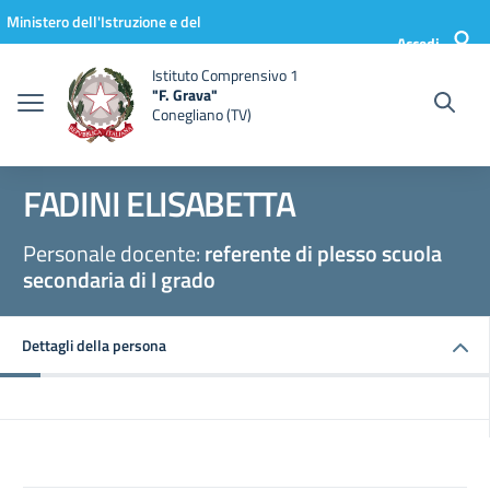
Vai ai contenuti
Vai al menu di navigazione
Vai al footer
Ministero dell'Istruzione e del
Accedi
Merito
Istituto Comprensivo 1
"F. Grava"
Conegliano (TV)
FADINI ELISABETTA
Personale docente:
referente di plesso scuola
secondaria di I grado
Dettagli della persona