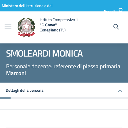
Vai ai contenuti
Vai al menu di navigazione
Vai al footer
Ministero dell'Istruzione e del
Accedi
Merito
Istituto Comprensivo 1
"F. Grava"
Conegliano (TV)
SMOLEARDI MONICA
Personale docente:
referente di plesso primaria
Marconi
Dettagli della persona