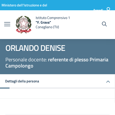
Vai ai contenuti
Vai al menu di navigazione
Vai al footer
Ministero dell'Istruzione e del
Accedi
Merito
Istituto Comprensivo 1
"F. Grava"
Conegliano (TV)
ORLANDO DENISE
Personale docente:
referente di plesso Primaria
Campolongo
Dettagli della persona