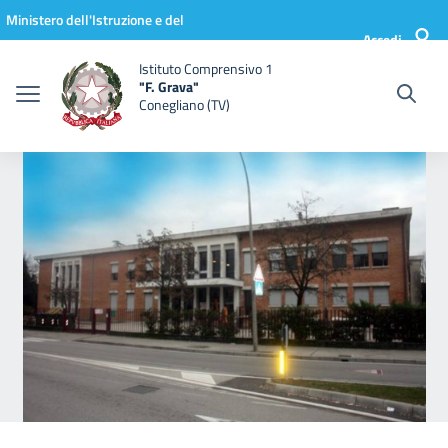
Vai ai contenuti
Vai al menu di navigazione
Vai al footer
Ministero dell'Istruzione e del
Accedi
Merito
Istituto Comprensivo 1
"F. Grava"
Conegliano (TV)