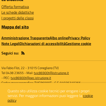
Offerta formativa
Le schede didattiche
I progetti delle classi
Mappa del sito
Amministrazione Trasparente
Albo online
Privacy Policy
Note Legali
Dichiarazioni di accessibilità
Gestione cookie
Seguici su:
Via Fabio Filzi, 22
-
31015 Conegliano (TV)
Tel 0438 23655
- Mail:
tvic86900t@istruzione.it
- PEC:
tvic86900t@pec.istruzione.it
Codice meccanografico: TVIC86900T
- C.F. 91035310266
Questo sito utilizza cookie tecnici per erogare i propri
servizi.
Per maggiori informazioni puoi leggere la
cookie
Concept & Design by
Designers Italia
policy
.
Sito web realizzato con CMS
SCUOLASTICO