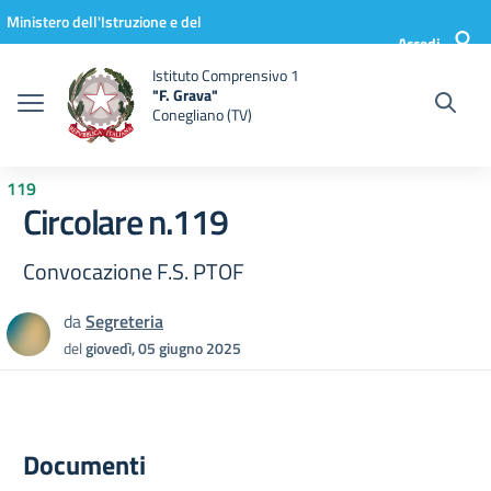
Vai ai contenuti
Vai al menu di navigazione
Vai al footer
Ministero dell'Istruzione e del
Accedi
Merito
Istituto Comprensivo 1
"F. Grava"
Conegliano (TV)
119
Circolare n.119
Convocazione F.S. PTOF
da
Segreteria
del
giovedì, 05 giugno 2025
Documenti