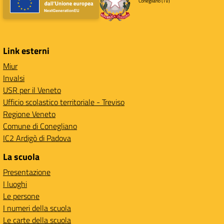
Conegliano (TV)
Link esterni
Miur
Invalsi
USR per il Veneto
Ufficio scolastico territoriale - Treviso
Regione Veneto
Comune di Conegliano
IC2 Ardigò di Padova
La scuola
Presentazione
I luoghi
Le persone
I numeri della scuola
Le carte della scuola