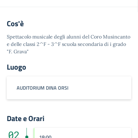
Cos'è
Spettacolo musicale degli alunni del Coro Musincanto
e delle classi 2^F - 3^F scuola secondaria di i grado
"F. Grava"
Luogo
AUDITORIUM DINA ORSI
Date e Orari
02
18:00