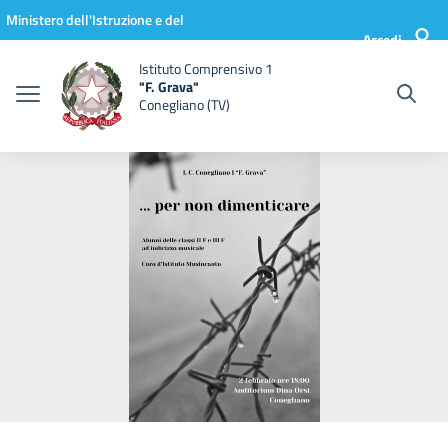
Vai ai contenuti
Vai al menu di navigazione
Vai al footer
Ministero dell'Istruzione e del
Accedi
Merito
Istituto Comprensivo 1
"F. Grava"
Conegliano (TV)