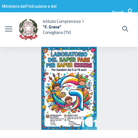
Vai ai contenuti
Vai al menu di navigazione
Vai al footer
Ministero dell'Istruzione e del
Accedi
Merito
Istituto Comprensivo 1
"F. Grava"
Conegliano (TV)