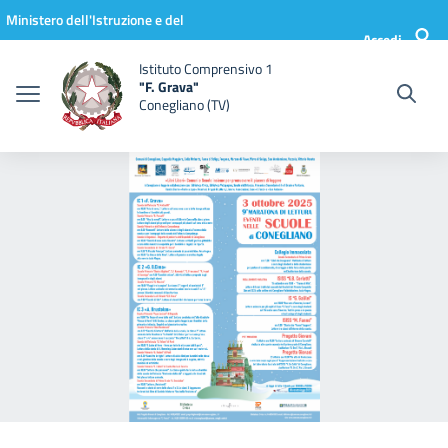
Vai ai contenuti
Vai al menu di navigazione
Vai al footer
Ministero dell'Istruzione e del
Accedi
Merito
Istituto Comprensivo 1
"F. Grava"
Conegliano (TV)